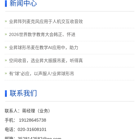
新闻中心
业昇阵列麦克风应用于人机交互收音效
2026世界数字教育大会韩正、怀进
业昇球形吊麦在教学AI应用中，助力
空间收音，选业昇大振膜吊麦，听得真
有“球”必应，以声服人!业昇球形吊
联系我们
联系人：蒋经理（业务）
手机： 19128645738
电话：020-31608101
邮箱：3528142582@qq.com