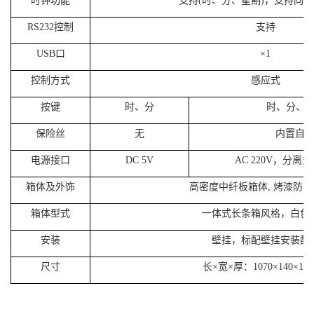
时钟功能
支持
(
时、分、星期
)
，支持同步
RS232
控制
支持
USB
口
×
1
控制方式
感应式
按键
时、分
时、分、
保险丝
无
内置自
电源接口
DC 5V
AC 220V
，分离式
箱体及外饰
高密度中纤板箱体
,
烤漆防护
箱体型式
一体式长条箱风格，白色
安装
壁挂，标配壁挂安装配
尺寸
长
×宽×厚：
1070
×
140
×
12