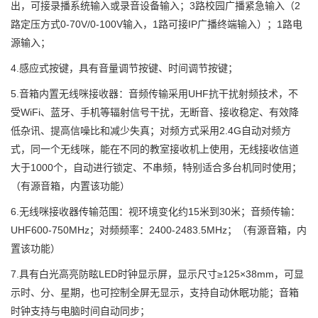
出，可接录播系统输入或录音设备输入；3路校园广播紧急输入（
2
路定压方式0-70V/0-100V输入，
1
路可接
IP
广播终端输入）；
1
路电
源输入；
4.感应式按键，具有音量调节按键、时间调节按键；
5.音箱内置无线咪接收器：音频传输采用UHF抗干扰射频技术，不
受
WiFi
、蓝牙、手机等辐射信号干扰，无断音、接收稳定、有效降
低杂讯、提高信噪比和减少失真；对频方式采用
2.4G
自动对频方
式，同一个无线咪，能在不同的教室接收机上使用，无线接收信道
大于
1000
个，自动进行锁定、不串频，特别适合多台机同时使用；
（有源音箱，内置该功能）
6.无线咪接收器传输范围：视环境变化约
15
米到
30
米；音频传输：
UHF600-750MHz
；对频频率：
2400-2483.5MHz
；（有源音箱，内
置该功能）
7.具有白光高亮防眩
LED
时钟显示屏，显示尺寸≥
125
×
38mm
，可显
示时、分、星期，也可控制全屏无显示，支持自动休眠功能；音箱
时钟支持与电脑时间自动同步；