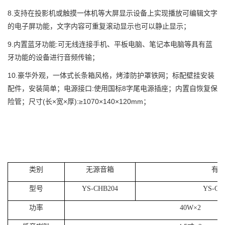
8.支持在投影机或触摸一体机等大屏显示设备上实现播放可编辑文字
的电子屏功能，文字内容可重复滚动显示也可以静止显示；
9.内置蓝牙功能
:
可无线连接手机、平板电脑、笔记本电脑等具有蓝
牙功能的设备进行音频传输；
10.豪华外观，一体式长条箱风格，烤漆防护罩铁网；标配壁挂安装
配件，安装简单；电源接口
:
使用国标
8
字尾电源插座；内置自恢复保
险管；尺寸
(
长×宽×厚):≥
1070
×
140
×
120mm
；
类别
无源音箱
有
型号
YS-CHB204
YS-CH
功率
40W
×
2