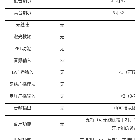
低音喇叭
4.5
寸
×
2
高音喇叭
3
寸
×
2
无线咪
无
激光教鞭
无
PPT
功能
无
音频输入
×
2
IP
广播输入
无
×
1
（可接
I
网络广播模块
无
定压广播输入
无
×
2
（
0-70
音频输出
无
×
1
(
可接录播
支持（
可无线连接手机、平
蓝牙功能
无
牙功能的设备