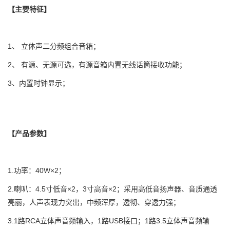
【主要特征】
1、
立体声二分频组合音箱；
2、
有源、无源可选，有源音箱内置无线话筒接收功能；
3、内置时钟显示；
【产品参数】
1.功率：
40W
×
2
；
2.喇叭：
4.5
寸低音×
2
，
3
寸高音×
2
；采用高低音扬声器、音质通透
亮丽，人声表现力突出，中频浑厚，透彻、穿透力强；
3.1路
RCA
立体声音频输入，
1
路
USB
接口；
1
路3.5立体声音频输